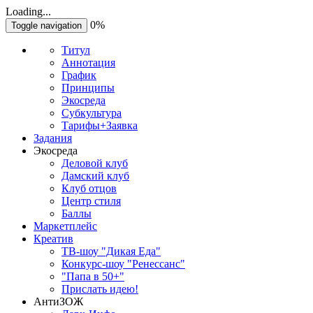
Loading...
0%
Toggle navigation
Титул
Аннотация
График
Принципы
Экосреда
Субкультура
Тарифы+Заявка
Задания
Экосреда
Деловой клуб
Дамский клуб
Клуб отцов
Центр стиля
Баллы
Маркетплейс
Креатив
ТВ-шоу "Дикая Еда"
Конкурс-шоу "Ренессанс"
"Папа в 50+"
Прислать идею!
АнтиЗОЖ