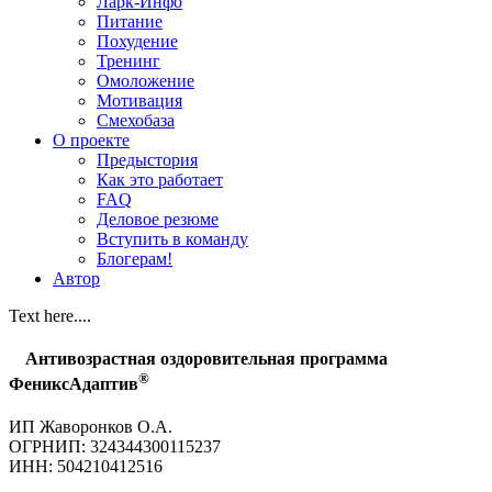
Ларк-Инфо
Питание
Похудение
Тренинг
Омоложение
Мотивация
Смехобаза
О проекте
Предыстория
Как это работает
FAQ
Деловое резюме
Вступить в команду
Блогерам!
Автор
Text here....
Антивозрастная оздоровительная программа
®
ФениксАдаптив
ИП Жаворонков О.А.
ОГРНИП: 324344300115237
ИНН: 504210412516